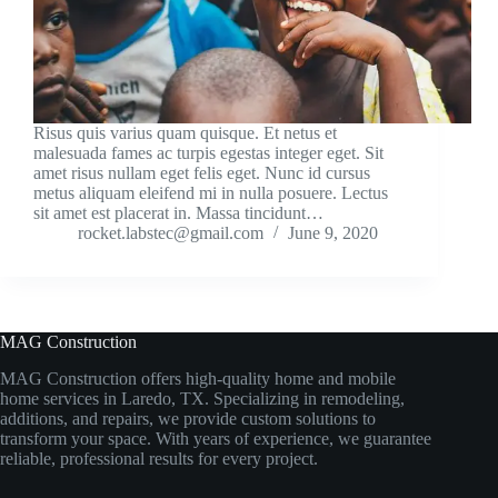
Risus quis varius quam quisque. Et netus et
malesuada fames ac turpis egestas integer eget. Sit
amet risus nullam eget felis eget. Nunc id cursus
metus aliquam eleifend mi in nulla posuere. Lectus
sit amet est placerat in. Massa tincidunt…
rocket.labstec@gmail.com
June 9, 2020
MAG Construction
MAG Construction offers high-quality home and mobile
home services in Laredo, TX. Specializing in remodeling,
additions, and repairs, we provide custom solutions to
transform your space. With years of experience, we guarantee
reliable, professional results for every project.